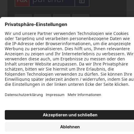












Datenschutz
Impressum
Kontakt
Schreinerei Kastner © 2026