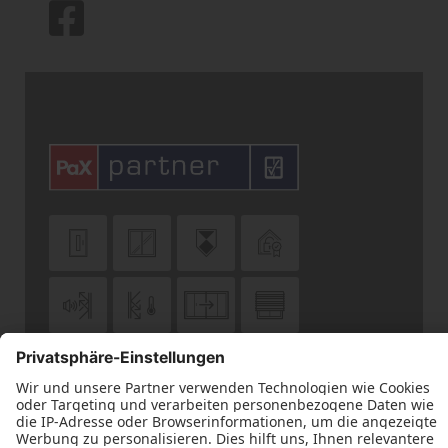











