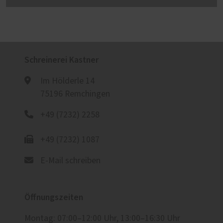
Schreinerei Kastner
Im Hölderle 14
75196 Remchingen
+49 (7232) 2258
+49 (7232) 1087
E-Mail schreiben
Öffnungszeiten
Montag: 07:00–12:00 Uhr, 13:00–16:30 Uhr