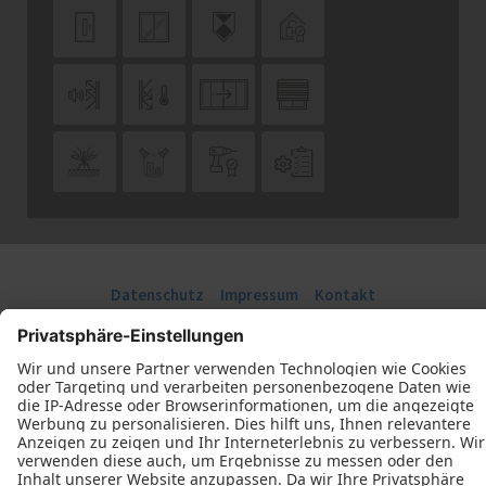












Datenschutz
Impressum
Kontakt
Schreinerei Kastner © 2026