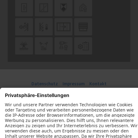












Datenschutz
Impressum
Kontakt
Schreinerei Kastner © 2026