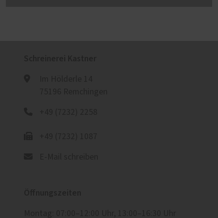
Schreinerei Kastner
Im Hölderle 14
75196 Remchingen
+49 (7232) 2258
+49 (7232) 1087
E-Mail schreiben
Öffnungszeiten
Montag: 07:00–12:00 Uhr, 13:00–16:30 Uhr